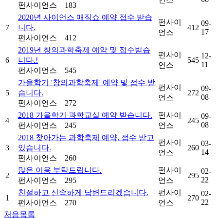
펀사이언스
183
2020년 사이언스 매직쇼 예약 접수 받습
펀사이
09-
7
니다.
412
17
언스
펀사이언스
412
2019년 창의과학축제 예약 및 접수받습
펀사이
12-
6
니다.!
545
11
언스
펀사이언스
545
가을학기 '창의과학축제' 예약 및 접수 받
펀사이
09-
5
습니다.
272
08
언스
펀사이언스
272
2018 가을학기 과학교실 예약 받습니다.
펀사이
09-
4
245
08
펀사이언스
245
언스
2018 찾아가는 과학축제 예약, 접수 받고
펀사이
03-
3
있습니다.
260
14
언스
펀사이언스
260
많은 이용 부탁드립니다.
펀사이
02-
2
295
22
펀사이언스
295
언스
친절하고 신속하게 답변드리겠습니다.
펀사이
02-
1
270
22
펀사이언스
270
언스
처음목록