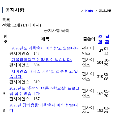
공지사항
>
Notice
> 공지사항
목록
전체: 12개 (1/1페이지)
공지사항 목록
번
조
날
제목
글쓴이
호
회
짜
2026년도 과학축제 예약받고 있습니다
펀사이
01-
147
13
펀사이언스
147
언스
겨울과학캠프 예약 접수 받습니다.
펀사이
10-
504
29
펀사이언스
504
언스
사이언스 매직쇼 에약 및 접수 받고 있
펀사이
09-
습니다.
319
08
언스
펀사이언스
319
2025년도 ‘추억의 여름과학교실’ 프로그
펀사이
05-
9
램 접수 받습니다.
167
20
언스
펀사이언스
167
2025년 창의융합 과학축제 예약 받습니
펀사이
03-
8
다!
183
08
언스