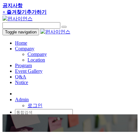
공지사항
+ 즐겨찾기추가하기
Toggle navigation
Home
Company
Company
Location
Program
Event Gallery
Q&A
Notice
070-8125-7328
Admin
로그인